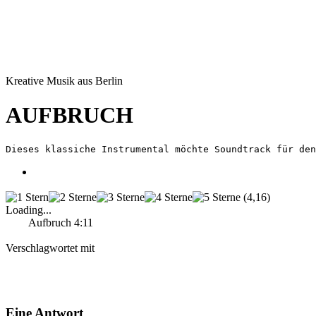
Skip to content
GEISTZEIT
Kreative Musik aus Berlin
AUFBRUCH
Dieses klassiche Instrumental möchte Soundtrack für den
Aufbruch
(4,16)
Loading...
Play
Aufbruch 4:11
Song download
Verschlagwortet mit
alben
Album
aufbruch
Berlin
die
zeit
dirigent
facebook
freund
gefunden
geistzeit
Geradeaus
klang
more
light
Musik
musiker
Neue Ideen
song
spass zu
zweit
titel
twitter
zauberwesen
Eine Antwort